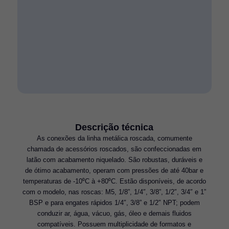
Descrição técnica
As conexões da linha metálica roscada, comumente
chamada de acessórios roscados, são confeccionadas em
latão com acabamento niquelado. São robustas, duráveis e
de ótimo acabamento, operam com pressões de até 40bar e
temperaturas de -10⁰C à +80⁰C. Estão disponíveis, de acordo
com o modelo, nas roscas: M5, 1/8”, 1/4″, 3/8”, 1/2″, 3/4″ e 1”
BSP e para engates rápidos 1/4″, 3/8” e 1/2″ NPT; podem
conduzir ar, água, vácuo, gás, óleo e demais fluidos
compatíveis. Possuem multiplicidade de formatos e