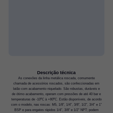
Descrição técnica
As conexões da linha metálica roscada, comumente
chamada de acessórios roscados, são confeccionadas em
latão com acabamento niquelado. São robustas, duráveis e
de ótimo acabamento, operam com pressões de até 40 bar e
temperaturas de -10⁰C à +80⁰C. Estão disponíveis, de acordo
com o modelo, nas roscas: M5, 1/8”, 1/4″, 3/8”, 1/2″, 3/4″ e 1”
BSP e para engates rápidos 1/4″, 3/8” e 1/2″ NPT; podem