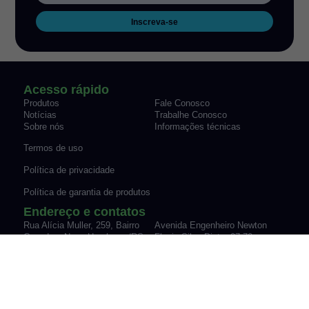
Inscreva-se
Acesso rápido
Produtos
Fale Conosco
Notícias
Trabalhe Conosco
Sobre nós
Informações técnicas
Termos de uso
Política de privacidade
Política de garantia de produtos
Endereço e contatos
Rua Alícia Muller, 259, Bairro
Avenida Engenheiro Newton
Canudos Novo Hamburgo/RS
Flavio Silva Pinto, 07-70,
Fone: (51) 3035-9075
Sypriano José Moreira |
vendas@werk-schott.com.br
Mirassol/SP
Fone: (17) 3243-7600
vendas@werk-schott.com.br