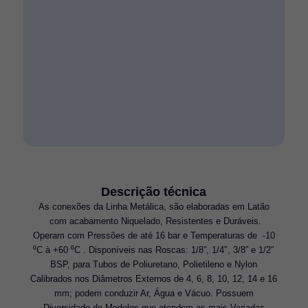
Descrição técnica
As conexões da Linha Metálica, são elaboradas em Latão
com acabamento Niquelado, Resistentes e Duráveis.
Operam com Pressões de até 16 bar e Temperaturas de -10
⁰C à +60 ⁰C . Disponíveis nas Roscas: 1/8”, 1/4″, 3/8” e 1/2″
BSP, para Tubos de Poliuretano, Polietileno e Nylon
Calibrados nos Diâmetros Externos de 4, 6, 8, 10, 12, 14 e 16
mm; podem conduzir Ar, Água e Vácuo. Possuem
Diversidade de Modelos que atendem as mais Variadas