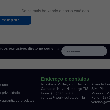
Saiba mais baixando o nosso catálogo
 comprar
dos exclusivos direto no seu e-mail
Endereço e contatos
Rua Alícia Muller, 259, Bairro
Avenida En
e uso
Canudos Novo Hamburgo/RS
Silva Pinto
de privacidade
Fone: (51) 3035-9075
Moreira | M
vendas@werk-schott.com.br
Fone: (17)
de garantia de produtos
vendas@wer