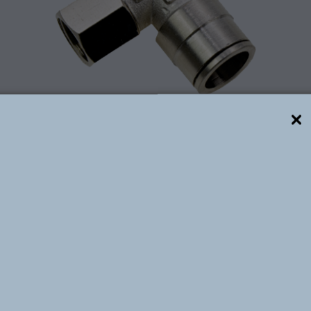
Descrição técnica
Metálica, são elaboradas em Latão com acabamento Ni
sões de até 16 bar e Temperaturas de -10 ⁰C à +60 ⁰C
P, para Tubos de Poliuretano, Polietileno e Nylon Calibr
e 16 mm; podem conduzir Ar, Água e Vácuo. Possuem Di