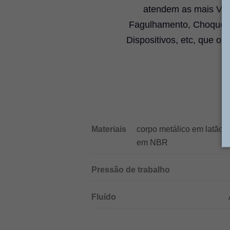
atendem as mais Vari
Fagulhamento, Choques 
Dispositivos, etc, que o
Materiais
corpo metálico em latão 
em NBR
Pressão de trabalho
Fluído