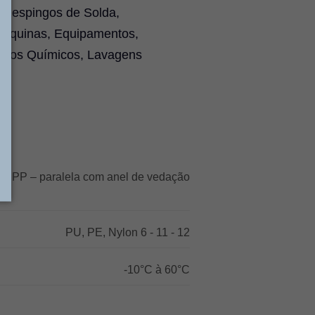
à Respingos de Solda,
Máquinas, Equipamentos,
Riscos Químicos, Lavagens
BSPP – paralela com anel de vedação
PU, PE, Nylon 6 - 11 - 12
-10°C à 60°C