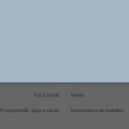
adas Aplicações no transporte de fluídos. Resistentes 
Mecânicos e Ambientes Insalubres, são utilizadas em 
peram em Áreas Hostis, como: Soldagens, Caldeiraria, 
Frequentes, etc.
Especificações Técnicas
niquelado, anel de vedação
Rosca
0,8 à 16 bar
Tubos
Ar comprimido, água e vácuo
Temperatura de trabalho