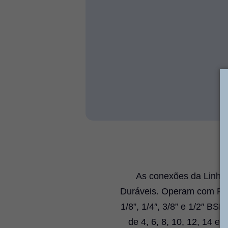
As conexões da Linha 
Duráveis. Operam com Pres
1/8”, 1/4″, 3/8” e 1/2″ BS
de 4, 6, 8, 10, 12, 14 