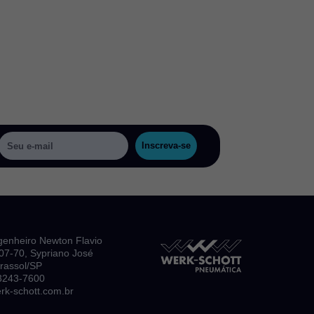
Inscreva-se
genheiro Newton Flavio
, 07-70, Sypriano José
irassol/SP
 3243-7600
k-schott.com.br