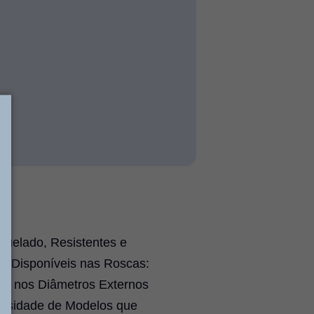
quelado, Resistentes e
 . Disponíveis nas Roscas:
ados nos Diâmetros Externos
versidade de Modelos que