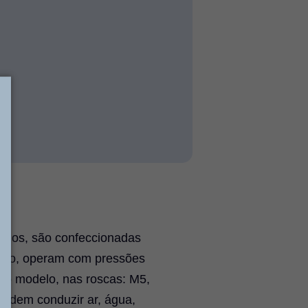
ados, são confeccionadas
ento, operam com pressões
m o modelo, nas roscas: M5,
; podem conduzir ar, água,