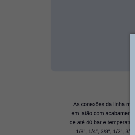
As conexões da linha me
em latão com acabamento 
de até 40 bar e temperatur
1/8”, 1/4″, 3/8”, 1/2″, 3