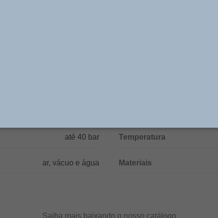
fluidos compatíveis. Possuem multiplicidade de format
riadas aplicações na condução de fluídos. São utilizada
as às tubulações rígidas e conexões instantâneas das 
de máquinas, equipamentos, dispositivos, acessórios, s
refrigeração, redes de ar, etc.
Especificações Técnicas
até 40 bar
Temperatura
ar, vácuo e água
Materiais
Saiba mais baixando o nosso catálogo