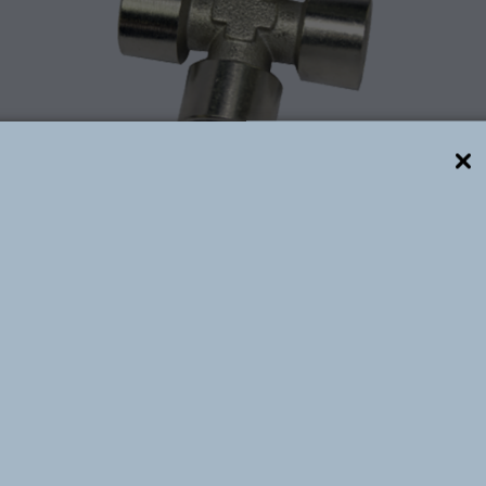
Descrição técnica
tálica roscada, comumente chamada de acessórios rosc
niquelado. São robustas, duráveis e de ótimo acabam
as de -10 ⁰C à +80 ⁰C. Estão disponíveis, de acordo co
/4″ e 1” BSP e para engates rápidos 1/4″, 3/8” e 1/2″ NPT