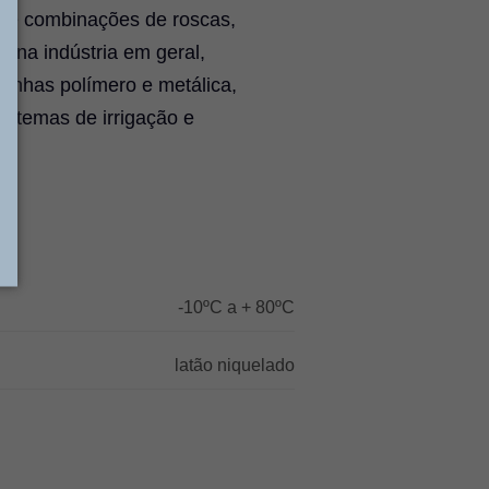
os e combinações de roscas,
s na indústria em geral,
linhas polímero e metálica,
istemas de irrigação e
-10ºC a + 80ºC
latão niquelado