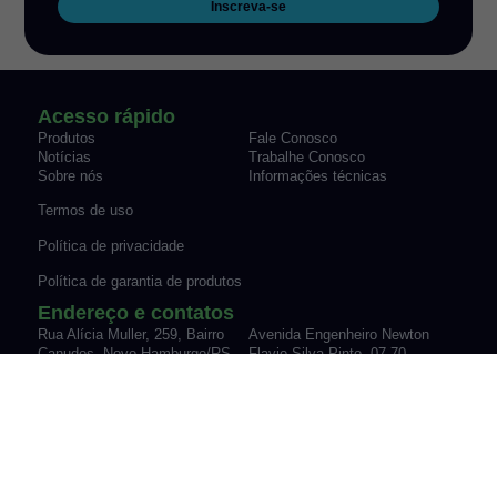
Inscreva-se
Acesso rápido
Produtos
Fale Conosco
Notícias
Trabalhe Conosco
Sobre nós
Informações técnicas
Termos de uso
Política de privacidade
Política de garantia de produtos
Endereço e contatos
Rua Alícia Muller, 259, Bairro
Avenida Engenheiro Newton
Canudos Novo Hamburgo/RS
Flavio Silva Pinto, 07-70,
Fone: (51) 3035-9075
Sypriano José Moreira |
vendas@werk-schott.com.br
Mirassol/SP
Fone: (17) 3243-7600
vendas@werk-schott.com.br