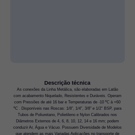
Descrição técnica
As conexões da Linha Metálica, são elaboradas em Latão
com acabamento Niquelado, Resistentes e Duráveis. Operam
com Pressões de até 16 bar e Temperaturas de -10 ⁰C à +60
⁰C . Disponíveis nas Roscas: 1/8”, 1/4″, 3/8” e 1/2″ BSP, para
Tubos de Poliuretano, Polietileno e Nylon Calibrados nos
Diâmetros Externos de 4, 6, 8, 10, 12, 14 e 16 mm; podem
conduzir Ar, Água e Vácuo. Possuem Diversidade de Modelos
que atendem as mais Variadas Aplicações no transporte de