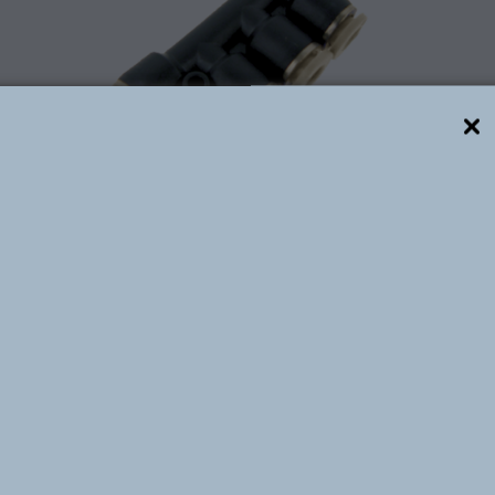
Descrição técnica
mero, são elaboradas com latão niquelado e plástico de
essões de até 10 bar e temperaturas de 0⁰C à +60⁰C. D
rados nos diâmetros externos de 4, 6, 8, 10, 12 e 16mm.
a escala nas mais variadas aplicações industriais, com