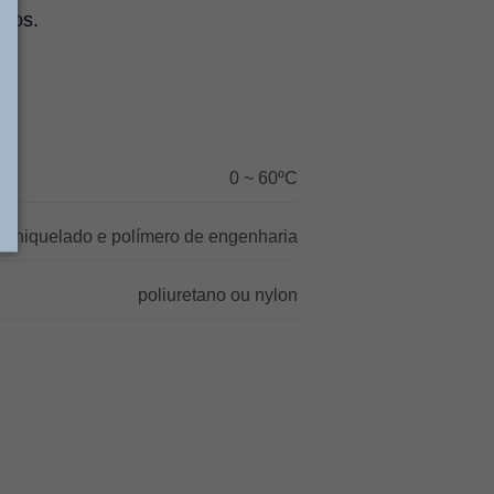
elos.
0 ~ 60ºC
ão niquelado e polímero de engenharia
poliuretano ou nylon