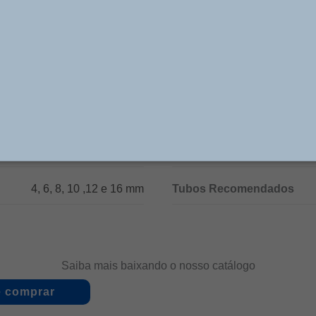
ositivos, etc, possuem uma extensa diversidade de mod
Especificações Técnicas
10 bar
Temperatura de Trabalho
ar, vácuo e água
Materiais
lat
4, 6, 8, 10 ,12 e 16 mm
Tubos Recomendados
Saiba mais baixando o nosso catálogo
 comprar