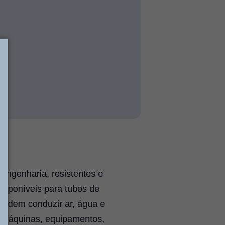
 engenharia, resistentes e
isponíveis para tubos de
 Podem conduzir ar, água e
o: máquinas, equipamentos,