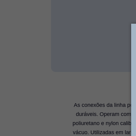
As conexões da linha polí
duráveis. Operam com pr
poliuretano e nylon calib
vácuo. Utilizadas em larg