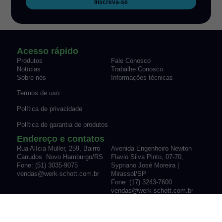
Inscreva-se
Acesso rápido
Produtos
Fale Conosco
Notícias
Trabalhe Conosco
Sobre nós
Informações técnicas
Termos de uso
Política de privacidade
Política de garantia de produtos
Endereço e contatos
Rua Alícia Muller, 259, Bairro
Avenida Engenheiro Newton
Canudos Novo Hamburgo/RS
Flavio Silva Pinto, 07-70,
Fone: (51) 3035-9075
Sypriano José Moreira |
vendas@werk-schott.com.br
Mirassol/SP
Fone: (17) 3243-7600
vendas@werk-schott.com.br