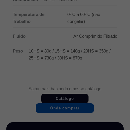
Temperatura de
0º C a 60º C (não
Trabalho
congelar)
Fluido
Ar Comprimido Filtrado
Peso
10HS = 80g / 15HS = 140g / 20HS = 350g /
25HS = 730g / 30HS = 870g
Saiba mais baixando o nosso catálogo
Catálogo
Onde comprar