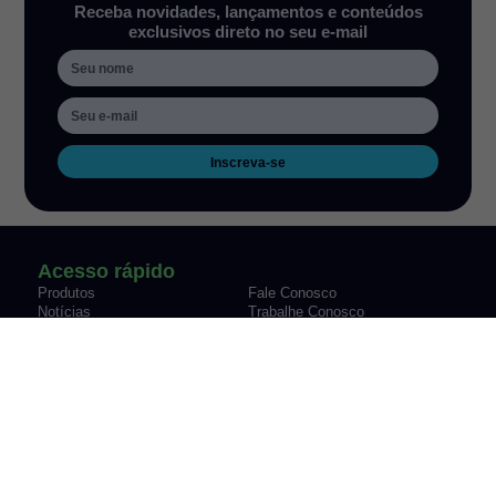
Receba novidades, lançamentos e conteúdos
exclusivos direto no seu e-mail
Inscreva-se
Acesso rápido
Produtos
Fale Conosco
Notícias
Trabalhe Conosco
Sobre nós
Informações técnicas
Termos de uso
Política de privacidade
Política de garantia de produtos
Endereço e contatos
Rua Alícia Muller, 259, Bairro
Avenida Engenheiro Newton