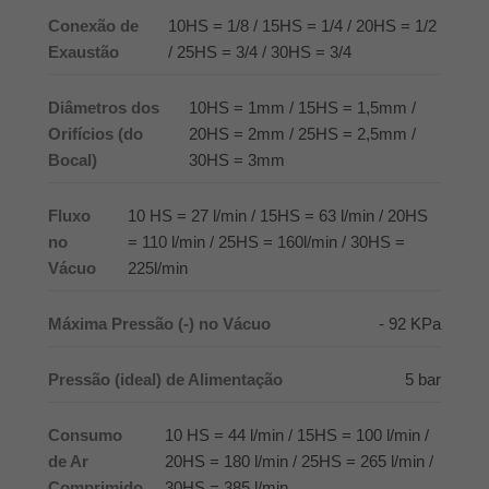
Conexão de
10HS = 1/8 / 15HS = 1/4 / 20HS = 1/2
Exaustão
/ 25HS = 3/4 / 30HS = 3/4
Diâmetros dos
10HS = 1mm / 15HS = 1,5mm /
Orifícios (do
20HS = 2mm / 25HS = 2,5mm /
Bocal)
30HS = 3mm
Fluxo
10 HS = 27 l/min / 15HS = 63 l/min / 20HS
no
= 110 l/min / 25HS = 160l/min / 30HS =
Vácuo
225l/min
Máxima Pressão (-) no Vácuo
- 92 KPa
Pressão (ideal) de Alimentação
5 bar
Consumo
10 HS = 44 l/min / 15HS = 100 l/min /
de Ar
20HS = 180 l/min / 25HS = 265 l/min /
Comprimido
30HS = 385 l/min