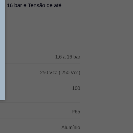
até 16 bar e Tensão de até
1,6 a 16 bar
250 Vca ( 250 Vcc)
100
IP65
Alumínio