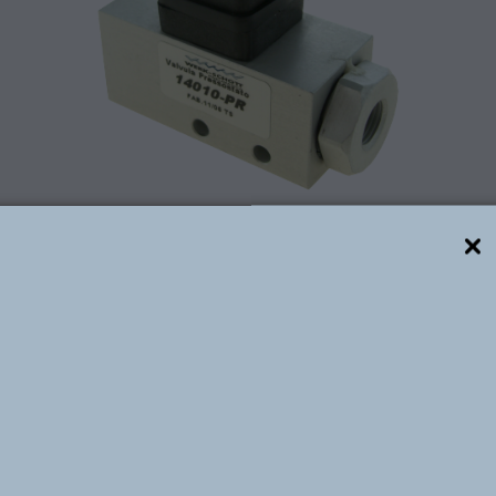
Descrição técnica
nitor de Pressão Mecânico, pré ajustado manualmente,
al elétrico, para Segurança, Sequência e outras oper
do em corpo metálico monobloco, tem grande resistência
agem com o mínimo de componentes. Disponível com co