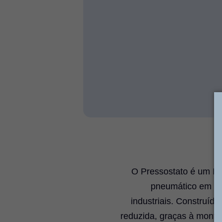
O Pressostato é um Mo
pneumático em sin
industriais. Construí
reduzida, graças à mont