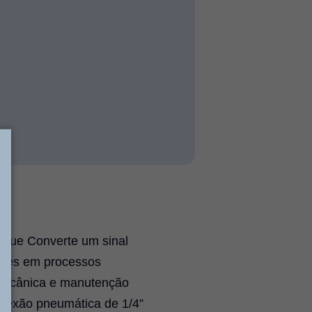
 que Converte um sinal
ações em processos
 mecânica e manutenção
nexão pneumática de 1/4”