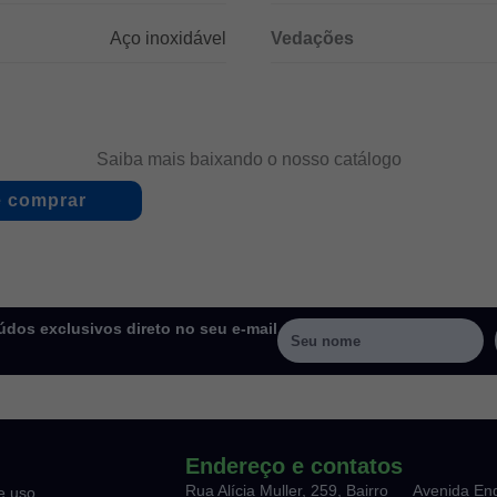
Aço inoxidável
Vedações
Saiba mais baixando o nosso catálogo
 comprar
dos exclusivos direto no seu e-mail
Endereço e contatos
Rua Alícia Muller, 259, Bairro
Avenida En
e uso