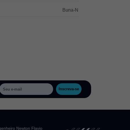
Buna-N
Inscreva-se
genheiro Newton Flavio