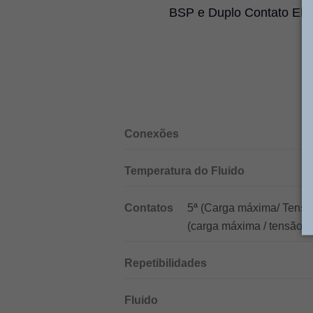
BSP e Duplo Contato Elétr
Conexões
Temperatura do Fluido
Contatos
5ª (Carga máxima/ Tensã
(carga máxima / tensão a
Repetibilidades
Fluido