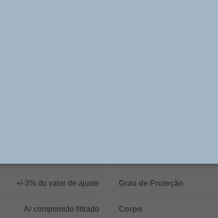
ico (um NA e outro NF), permite leitura de Pressão de 
250 Volts.
Especificações Técnicas
1/4
Pressão de Trabalho
-20°C a +80 °C
Tensão Máxima
o aplicada 250 Vca) 0,03 A
Atuação Máxima/Minuto
plicada 250 Vcc)
+/-3% do valor de ajuste
Grau de Proteção
Ar comprimido filtrado
Corpo