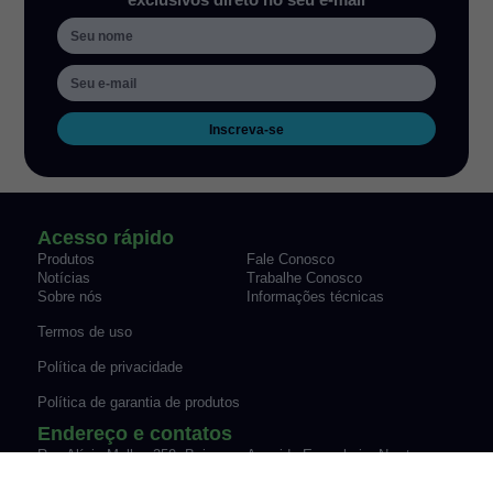
Inscreva-se
Acesso rápido
Produtos
Fale Conosco
Notícias
Trabalhe Conosco
Sobre nós
Informações técnicas
Termos de uso
Política de privacidade
Política de garantia de produtos
Endereço e contatos
Rua Alícia Muller, 259, Bairro
Avenida Engenheiro Newton
Canudos Novo Hamburgo/RS
Flavio Silva Pinto, 07-70,
Fone: (51) 3035-9075
Sypriano José Moreira |