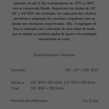
pressões de até 11 Bar e temperaturas de -10⁰C à +80⁰C,
com ar comprimido filtrado. Disponíveis nas bitolas de 1/8”,
1/4″ e 3/8” BSP, são instaladas nos cabeçotes dos cilindros,
permitindo a adaptação de conexões compatíveis com as
bitolas das tubulações especificadas. Obs.: A regulagem de
fluxo é realizada com a utilização de uma chave de fenda,
que se adapta ao parafuso-agulha de ajuste e fica protegido
internamente no corpo.
Especificações Técnicas
Conexão
1/8'', 1/4'' e 3/8'' BSP
Vazão a
1/8'' BSP=200 I/min, 1/4'' BSP=400 l/min,
7 bar
3/8'' BSP = 950 l/min.
Pressão de Utilização
0 a 11 bar