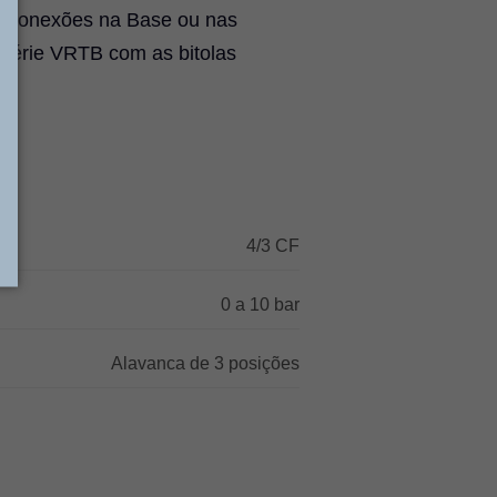
or Conexões na Base ou nas
a Série VRTB com as bitolas
4/3 CF
0 a 10 bar
Alavanca de 3 posições