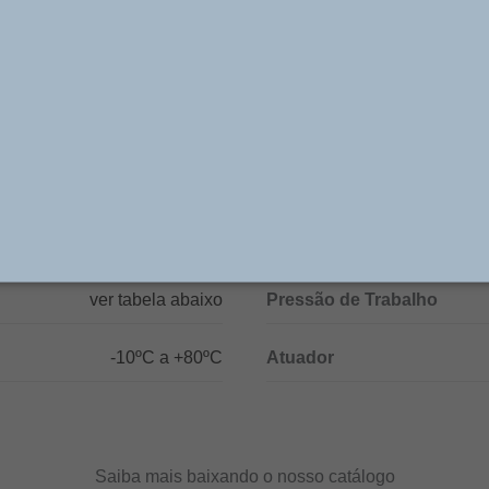
. Disponíveis em duas séries, podem ser interligadas p
as opções nas bitolas de 1/8”, 1/4″, 1/2″ e 1” BSP, e n
de 1/4″, 3/8”e 1/2″ BSP.
Especificações Técnicas
1/8”, 1/4”, 3/8”, 1/2” e 1
Vias/Posições
ver tabela abaixo
Pressão de Trabalho
-10ºC a +80ºC
Atuador
Saiba mais baixando o nosso catálogo