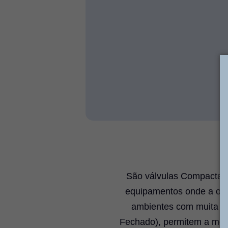
São válvulas Compactas,
equipamentos onde a ope
ambientes com muita su
Fechado), permitem a mov