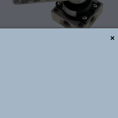
Descrição técnica
 Robustas e Duráveis, com acionamentos manuais semi 
ração tem muita repetição, requer o uso de luvas pesa
jidade. Construídas na configuração de 4/3 CF (4 vias 
imentação de cilindros com paradas desejadas; com p