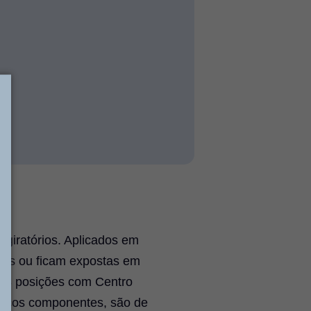
giratórios. Aplicados em
das ou ficam expostas em
e 3 posições com Centro
oucos componentes, são de