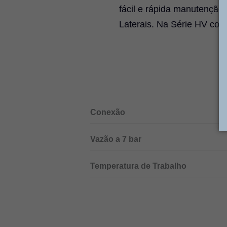
fácil e rápida manutenção
Laterais. Na Série HV com 
Conexão
Vazão a 7 bar
Temperatura de Trabalho