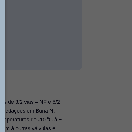
es de 3/2 vias – NF e 5/2
io, vedações em Buna N,
emperaturas de -10 ⁰C à +
agem à outras válvulas e