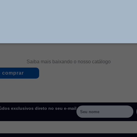
e simples e dupla Ação, e outros atuadores, em painéis 
equipamentos e dispositivos automatizados.
Saiba mais baixando o nosso catálogo
 comprar
dos exclusivos direto no seu e-mail