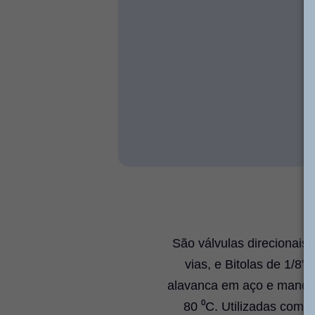
São válvulas direcionais
vias, e Bitolas de 1/8
alavanca em aço e manopl
80 ⁰C. Utilizadas com a