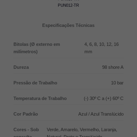
​PUN012-TR
Especificações Técnicas
Bitolas (Ø externo em
4, 6, 8, 10, 12, 16
milímetros)
mm
Dureza
98 shore A
Pressão de Trabalho
10 bar
Temperatura de Trabalho
(-) 30º C a (+) 60º C
Cor Padrão
Azul / Azul Translúcido
Cores - Sob
Verde, Amarelo, Vermelho, Laranja,
consulta
Natural, Preto e Translúcido