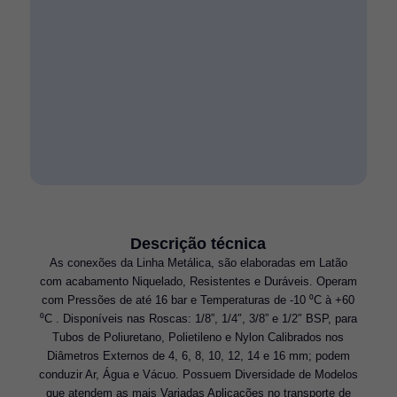
Descrição técnica
As conexões da Linha Metálica, são elaboradas em Latão
com acabamento Niquelado, Resistentes e Duráveis. Operam
com Pressões de até 16 bar e Temperaturas de -10 ⁰C à +60
⁰C . Disponíveis nas Roscas: 1/8”, 1/4″, 3/8” e 1/2″ BSP, para
Tubos de Poliuretano, Polietileno e Nylon Calibrados nos
Diâmetros Externos de 4, 6, 8, 10, 12, 14 e 16 mm; podem
conduzir Ar, Água e Vácuo. Possuem Diversidade de Modelos
que atendem as mais Variadas Aplicações no transporte de