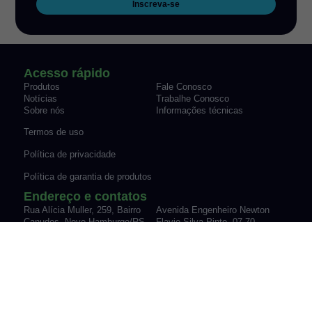
Inscreva-se
Acesso rápido
Produtos
Fale Conosco
Notícias
Trabalhe Conosco
Sobre nós
Informações técnicas
Termos de uso
Política de privacidade
Política de garantia de produtos
Endereço e contatos
Rua Alícia Muller, 259, Bairro
Avenida Engenheiro Newton
Canudos Novo Hamburgo/RS
Flavio Silva Pinto, 07-70,
Fone: (51) 3035-9075
Sypriano José Moreira |
vendas@werk-schott.com.br
Mirassol/SP
Fone: (17) 3243-7600
vendas@werk-schott.com.br