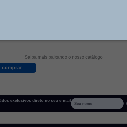
 versões de 5 e 3 vias , na rosca de ¼ BSP, operam com
aturas de -10°C à +80°C, com ar comprimido e gases n
Saiba mais baixando o nosso catálogo
 comprar
dos exclusivos direto no seu e-mail