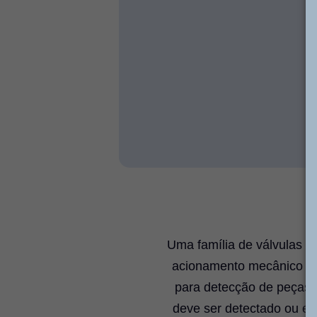
Uma família de válvulas q
acionamento mecânico co
para detecção de peças 
deve ser detectado ou em