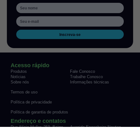
Inscreva-se
Acesso rápido
Produtos
Fale Conosco
Notícias
Trabalhe Conosco
Sobre nós
Informações técnicas
Termos de uso
Política de privacidade
Política de garantia de produtos
Endereço e contatos
Rua Alícia Muller, 259, Bairro
Avenida Engenheiro Newton
Canudos Novo Hamburgo/RS
Flavio Silva Pinto, 07-70,
Fone: (51) 3035-9075
Sypriano José Moreira |