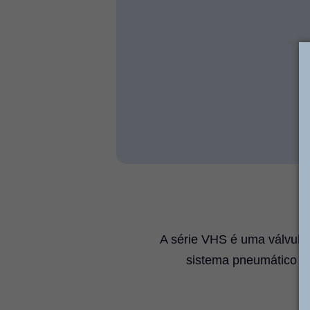
A série VHS é uma válvula 
sistema pneumático du