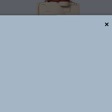
Descrição técnica
de segurança de acionamento manual, projetada para li
rante manutenções. Sua utilização garante maior segur
causados pela permanência de ar comprimido nas linhas