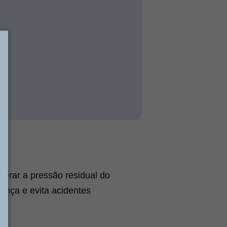
berar a pressão residual do
ança e evita acidentes
.