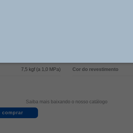
Especificações Técnicas
Ar Comprimido
Pressão de Trabalho
5 a 60 °C (sem
Ângulo de comutação da a
ongelamento)
7,5 kgf (a 1,0 MPa)
Cor do revestimento
Saiba mais baixando o nosso catálogo
 comprar