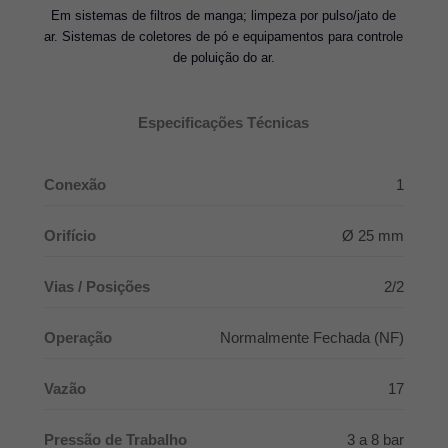
Em sistemas de filtros de manga; limpeza por pulso/jato de
ar. Sistemas de coletores de pó e equipamentos para controle
de poluição do ar.
Especificações Técnicas
Conexão
1
Orifício
Ø 25 mm
Vias / Posições
2/2
Operação
Normalmente Fechada (NF)
Vazão
17
Pressão de Trabalho
3 a 8 bar