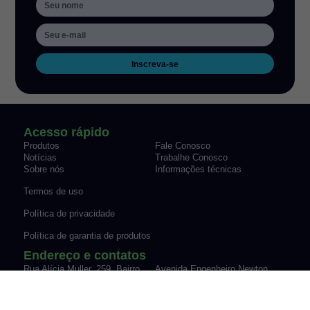
Inscreva-se
Acesso rápido
Produtos
Fale Conosco
Notícias
Trabalhe Conosco
Sobre nós
Informações técnicas
Termos de uso
Política de privacidade
Política de garantia de produtos
Endereço e contatos
Rua Alícia Muller, 259, Bairro
Avenida Engenheiro Newton
Canudos Novo Hamburgo/RS
Flavio Silva Pinto, 07-70,
Fone: (51) 3035-9075
Sypriano José Moreira |
vendas@werk-schott.com.br
Mirassol/SP