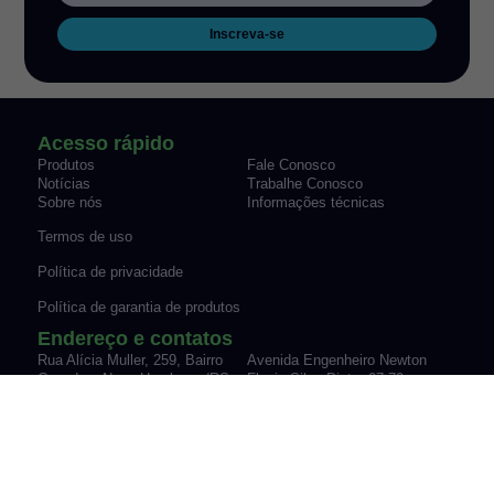
Inscreva-se
Acesso rápido
Produtos
Fale Conosco
Notícias
Trabalhe Conosco
Sobre nós
Informações técnicas
Termos de uso
Política de privacidade
Política de garantia de produtos
Endereço e contatos
Rua Alícia Muller, 259, Bairro
Avenida Engenheiro Newton
Canudos Novo Hamburgo/RS
Flavio Silva Pinto, 07-70,
Fone: (51) 3035-9075
Sypriano José Moreira |
vendas@werk-schott.com.br
Mirassol/SP
Fone: (17) 3243-7600
vendas@werk-schott.com.br