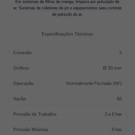
Em sistemas de filtros de manga; limpeza por pulso/jato de
ar. Sistemas de coletores de pó e equipamentos para controle
de poluição do ar.
Especificações Técnicas
Conexão
2
Orifício
Ø 50 mm
Operação
Normalmente Fechada (NF)
Vazão
65
Pressão de Trabalho
3 a 8 bar
Pressão Máxima
8 bar