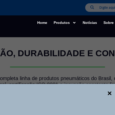
Home
Produtos
Notícias
Sobre
ÃO, DURABILIDADE E CO
ompleta linha de produtos pneumáticos do Brasil,
nal, certificação ISO 9001 e inovação constante f
uem busca qualidade, durabilidade e soluções sob m