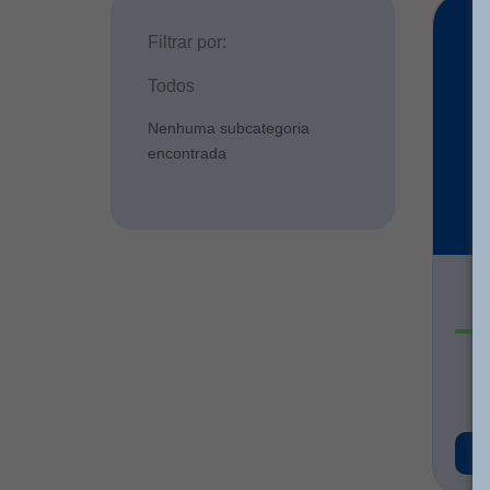
Filtrar por:
Todos
Nenhuma subcategoria
encontrada
A
R