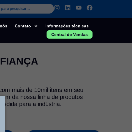
I
L
Y
F
n
i
o
a
s
n
u
c
t
k
t
e
 nós
Contato
Informações técnicas
a
e
u
b
Central de Vendas
g
d
b
o
r
i
e
o
a
n
k
m
NFIANÇA
 com mais de 10mil itens em seu
azem da nossa linha de produtos
edida para a indústria.