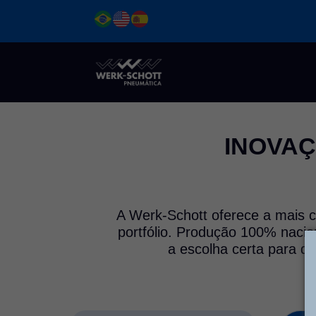
Ir
para
o
conteúdo
INOVAÇ
A Werk-Schott oferece a mais c
portfólio. Produção 100% nacio
a escolha certa para q