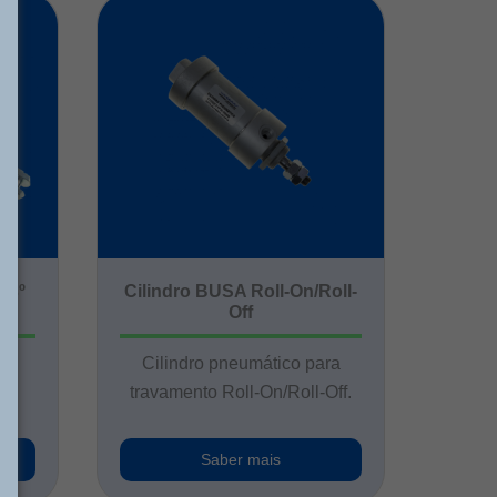
 3º
Cilindro BUSA Roll-On/Roll-
Off
ra
Cilindro pneumático para
.
travamento Roll-On/Roll-Off.
Saber mais