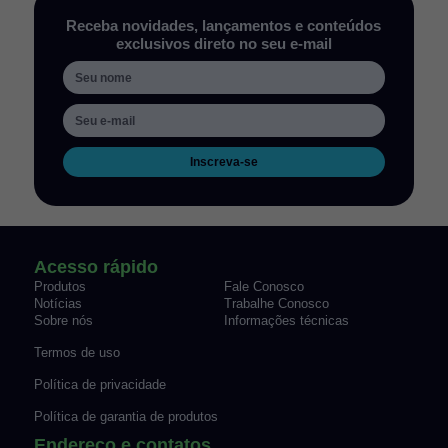
Receba novidades, lançamentos e conteúdos
exclusivos direto no seu e-mail
Inscreva-se
Acesso rápido
Produtos
Fale Conosco
Notícias
Trabalhe Conosco
Sobre nós
Informações técnicas
Termos de uso
Política de privacidade
Política de garantia de produtos
Endereço e contatos