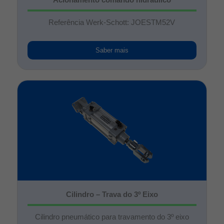
Referência Werk-Schott: JOESTM52V
Saber mais
Cilindro – Trava do 3º Eixo
Cilindro pneumático para travamento do 3º eixo