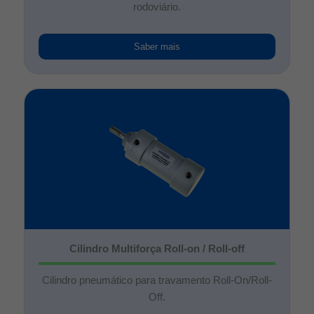
rodoviário.
Saber mais
Cilindro Multiforça Roll-on / Roll-off
Cilindro pneumático para travamento Roll-On/Roll-
Off.