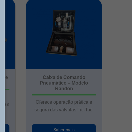
o de
Caixa de Comando
Pneumático – Modelo
Randon
ra
Oferece operação prática e
hões
segura das válvulas Tic-Tac.
Saber mais