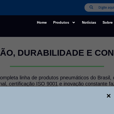
Home
Produtos
Notícias
Sobre
ÃO, DURABILIDADE E CO
ompleta linha de produtos pneumáticos do Brasil,
nal, certificação ISO 9001 e inovação constante f
uem busca qualidade, durabilidade e soluções sob m