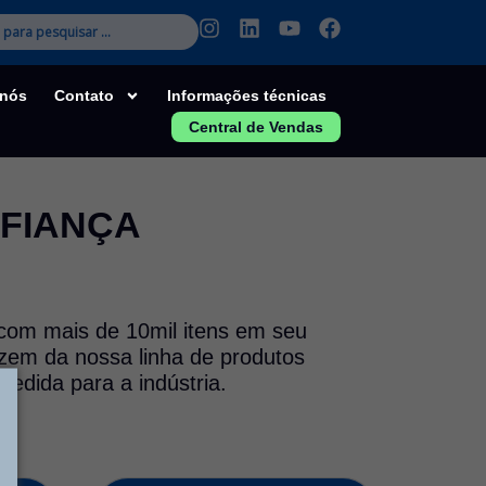
I
L
Y
F
n
i
o
a
s
n
u
c
t
k
t
e
 nós
Contato
Informações técnicas
a
e
u
b
Central de Vendas
g
d
b
o
r
i
e
o
a
n
k
m
NFIANÇA
 com mais de 10mil itens em seu
azem da nossa linha de produtos
edida para a indústria.