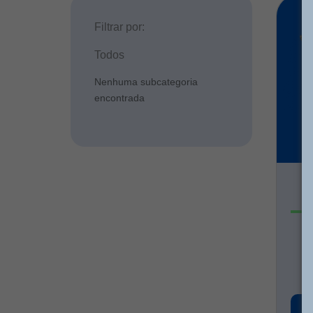
Filtrar por:
Todos
Nenhuma subcategoria
encontrada
C
C
a