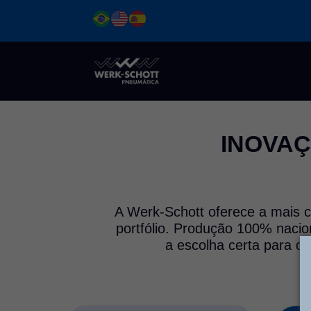
Ir
para
o
conteúdo
INOVAÇ
A Werk-Schott oferece a mais c
portfólio. Produção 100% nacio
a escolha certa para q