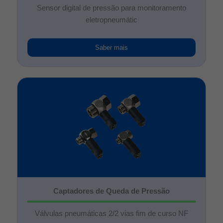
Sensor digital de pressão para monitoramento
eletropneumátic
Saber mais
Captadores de Queda de Pressão
Válvulas pneumáticas 2/2 vias fim de curso NF