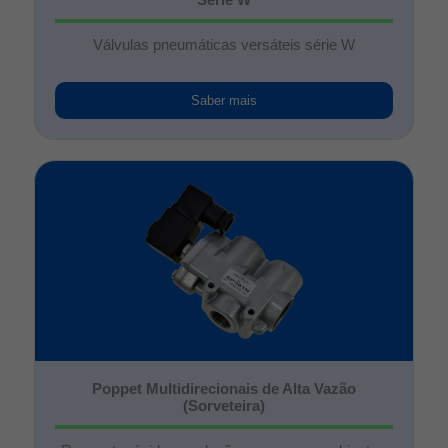
Válvulas pneumáticas versáteis série W
Saber mais
Poppet Multidirecionais de Alta Vazão
(Sorveteira)