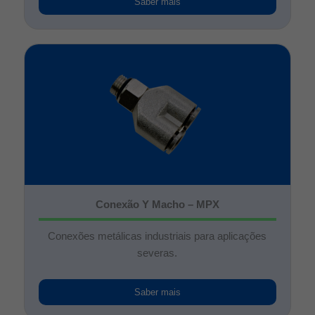
Saber mais
Conexão Y Macho – MPX
Conexões metálicas industriais para aplicações
severas.
Saber mais