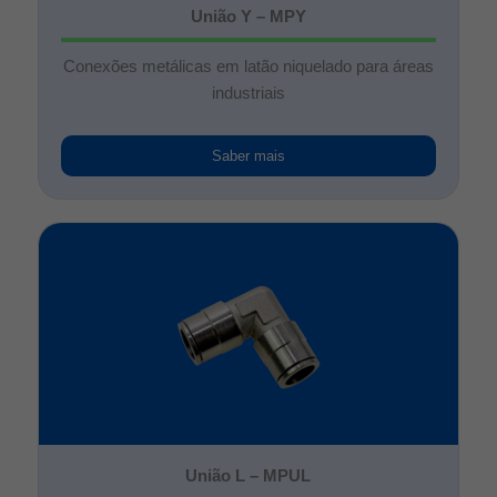
União Y – MPY
Conexões metálicas em latão niquelado para áreas
industriais
Saber mais
União L – MPUL