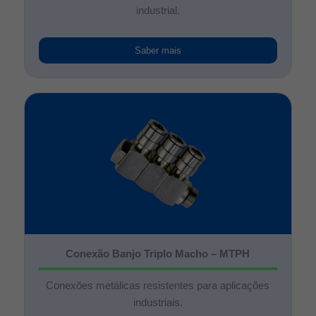
industrial.
Saber mais
Conexão Banjo Triplo Macho – MTPH
Conexões metálicas resistentes para aplicações
industriais.