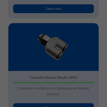
Saber mais
Conexão Banho Macho MPX
Conexões metálicas em latão para ambientes
severos.