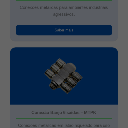
Conexões metálicas para ambientes industriais
agressivos.
Saber mais
Conexão Banjo 6 saídas – MTPK
Conexões metálicas em latão niquelado para uso