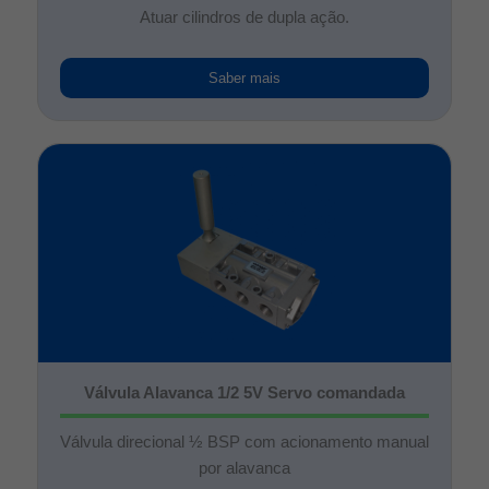
Atuar cilindros de dupla ação.
Saber mais
Válvula Alavanca 1/2 5V Servo comandada
Válvula direcional ½ BSP com acionamento manual
por alavanca