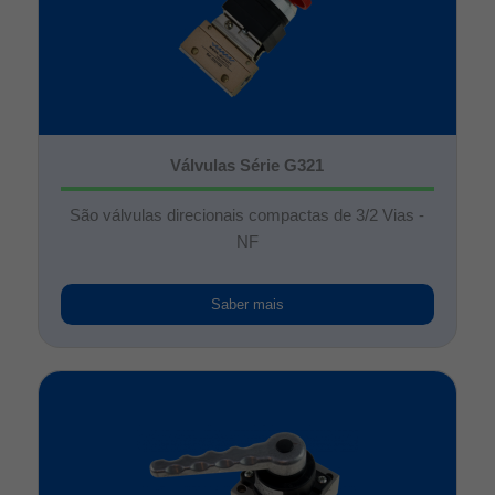
Válvulas Série G321
São válvulas direcionais compactas de 3/2 Vias -
NF
Saber mais