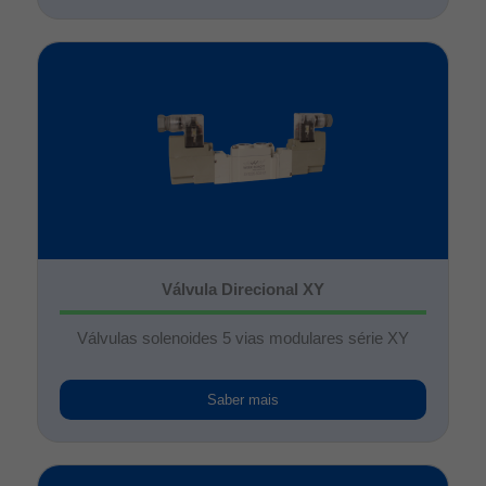
Válvula Direcional XY
Válvulas solenoides 5 vias modulares série XY
Saber mais