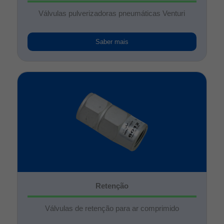
Válvulas pulverizadoras pneumáticas Venturi
Saber mais
Retenção
Válvulas de retenção para ar comprimido