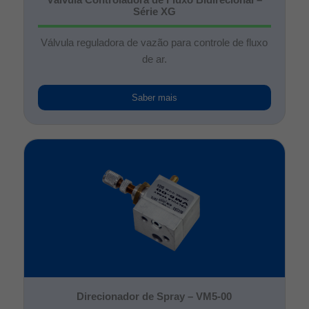
Série XG
Válvula reguladora de vazão para controle de fluxo
de ar.
Saber mais
Direcionador de Spray – VM5-00