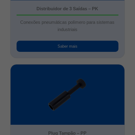
Distribuidor de 3 Saídas – PK
Conexões pneumáticas polímero para sistemas
industriais
Saber mais
Plug Tampão – PP