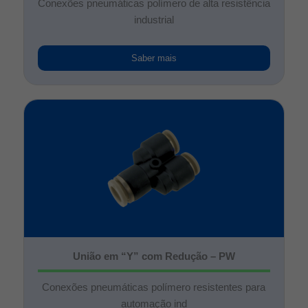
Conexões pneumáticas polímero de alta resistência
industrial
Saber mais
União em “Y” com Redução – PW
Conexões pneumáticas polímero resistentes para
automação ind