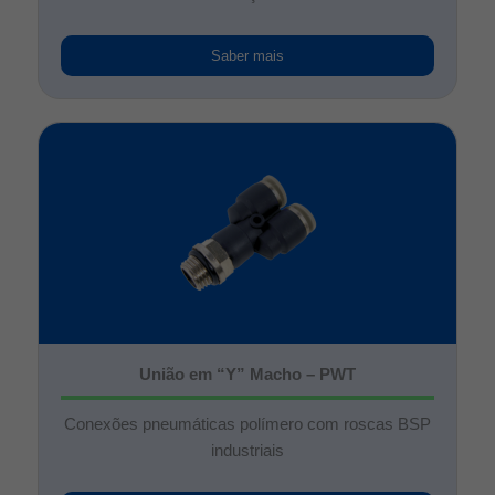
Saber mais
União em “Y” Macho – PWT
Conexões pneumáticas polímero com roscas BSP
industriais