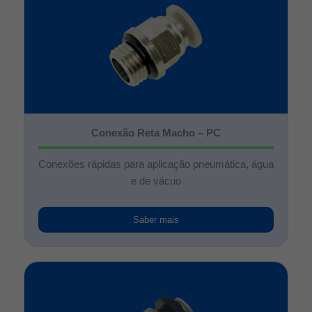
Conexão Reta Macho – PC
Conexões rápidas para aplicação pneumática, água
e de vácuo
Saber mais