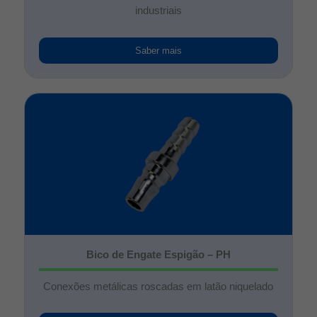
industriais
Saber mais
Bico de Engate Espigão – PH
Conexões metálicas roscadas em latão niquelado