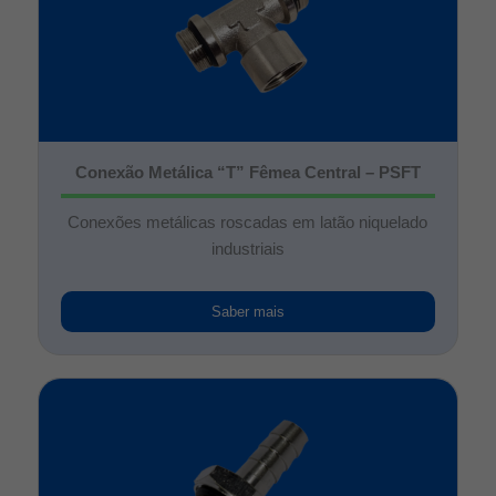
Conexão Metálica “T” Fêmea Central – PSFT
Conexões metálicas roscadas em latão niquelado
industriais
Saber mais