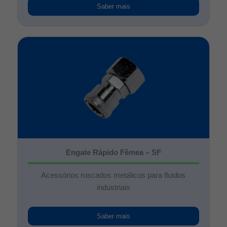
Saber mais
Engate Rápido Fêmea – SF
Acessórios roscados metálicos para fluidos
industriais
Saber mais