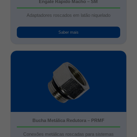
Engate Rápido Macho – SM
Adaptadores roscados em latão niquelado
Saber mais
Bucha Metálica Redutora – PRMF
Conexões metálicas roscadas para sistemas