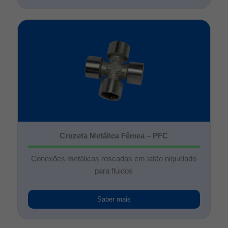
Cruzeta Metálica Fêmea – PFC
Conexões metálicas roscadas em latão niquelado
para fluidos
Saber mais