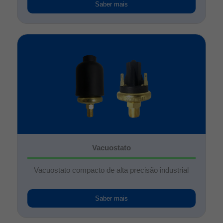
Saber mais
Vacuostato
Vacuostato compacto de alta precisão industrial
Saber mais