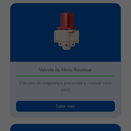
Valvula de Alivio Residual
Válvulas de segurança pneumática manual série
VHS
Saber mais