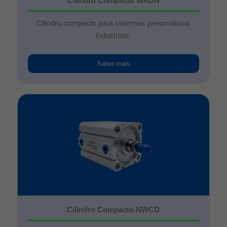
Cilindro Compacto WADN
Cilindro compacto para sistemas pneumáticos
industriais.
Saber mais
Cilindro Compacto NWCD