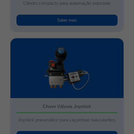
Cilindro compacto para automação industrial.
Saber mais
Chave Válvula Joystick
Joystick pneumático para caçambas basculantes.