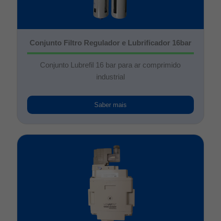
Conjunto Filtro Regulador e Lubrificador 16bar
Conjunto Lubrefil 16 bar para ar comprimido
industrial
Saber mais